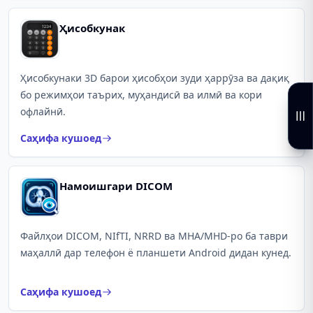
Ҳисобкунак
Ҳисобкунаки 3D барои ҳисобҳои зуди ҳаррӯза ва дақиқ
бо режимҳои таърих, муҳандисӣ ва илмӣ ва кори
офлайнӣ.
Саҳифа кушоед
Намоишгари DICOM
Файлҳои DICOM, NIfTI, NRRD ва MHA/MHD-ро ба таври
маҳаллӣ дар телефон ё планшети Android дидан кунед.
Саҳифа кушоед