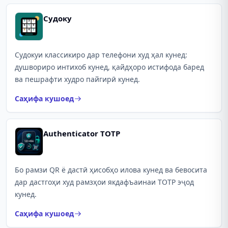
Судоку
Судокуи классикиро дар телефони худ ҳал кунед:
душвориро интихоб кунед, қайдҳоро истифода баред
ва пешрафти худро пайгирӣ кунед.
Саҳифа кушоед
Authenticator TOTP
Бо рамзи QR ё дастӣ ҳисобҳо илова кунед ва бевосита
дар дастгоҳи худ рамзҳои якдафъаинаи TOTP эҷод
кунед.
Саҳифа кушоед