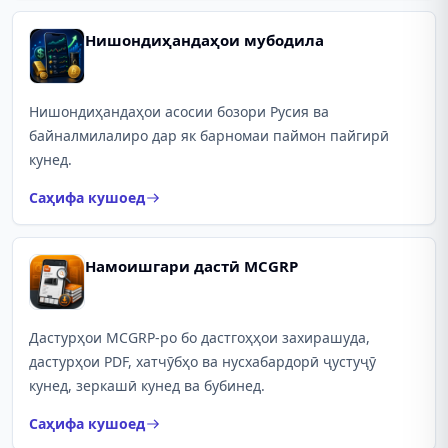
Нишондиҳандаҳои мубодила
Нишондиҳандаҳои асосии бозори Русия ва
байналмилалиро дар як барномаи паймон пайгирӣ
кунед.
Саҳифа кушоед
Намоишгари дастӣ MCGRP
Дастурҳои MCGRP-ро бо дастгоҳҳои захирашуда,
дастурҳои PDF, хатчӯбҳо ва нусхабардорӣ ҷустуҷӯ
кунед, зеркашӣ кунед ва бубинед.
Саҳифа кушоед