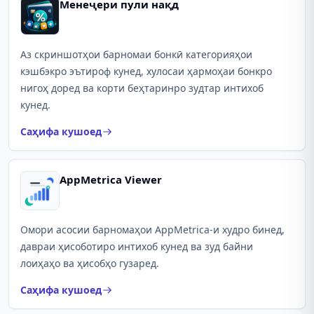
Менеҷери пули нақд
Аз скриншотҳои барномаи бонкӣ категорияҳои
кэшбэкро эътироф кунед, хулосаи ҳармоҳаи бонкро
нигоҳ доред ва корти беҳтаринро зудтар интихоб
кунед.
Саҳифа кушоед
AppMetrica Viewer
Омори асосии барномаҳои AppMetrica-и худро бинед,
давраи ҳисоботиро интихоб кунед ва зуд байни
лоиҳаҳо ва ҳисобҳо гузаред.
Саҳифа кушоед