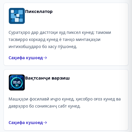
Пикселатор
Суратҳоро дар дастгоҳи худ пиксел кунед: тамоми
тасвирро коркард кунед ё танҳо минтақаҳои
интихобшударо бо хасу пӯшонед.
Саҳифа кушоед
Вақтсанҷи варзиш
Машқҳои фосилавӣ иҷро кунед, ҳисобро оғоз кунед ва
даврҳоро бо сониясанҷ сабт кунед.
Саҳифа кушоед