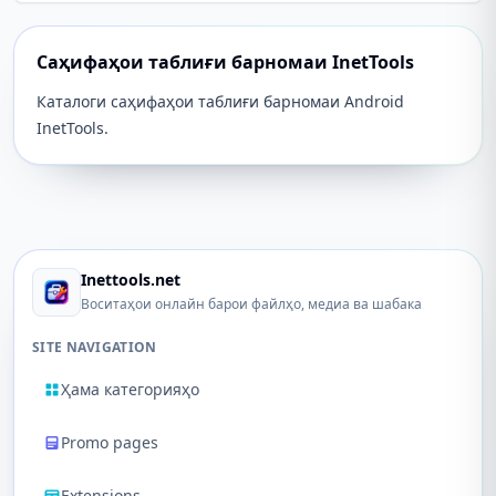
Саҳифаҳои таблиғи барномаи InetTools
Каталоги саҳифаҳои таблиғи барномаи Android
InetTools.
Inettools.net
Воситаҳои онлайн барои файлҳо, медиа ва шабака
SITE NAVIGATION
Ҳама категорияҳо
Promo pages
Extensions