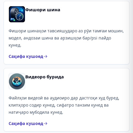
Фишори шина
Фишори шинаҳои тавсияшударо аз рӯи тамғаи мошин,
модел, андозаи шина ва арзишҳои бар/psi пайдо
кунед.
Саҳифа кушоед
Видеоро бурида
Файлҳои видеоӣ ва аудиоиро дар дастгоҳи худ буред,
клипҳоро содир кунед, сифатро танзим кунед ва
натиҷаро мубодила кунед.
Саҳифа кушоед