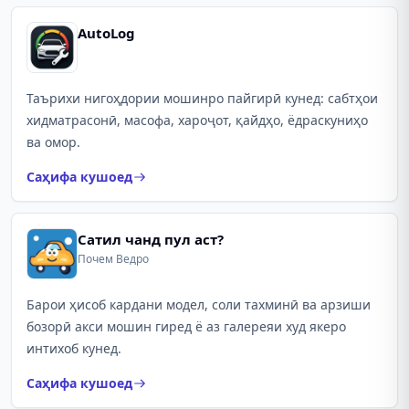
AutoLog
Таърихи нигоҳдории мошинро пайгирӣ кунед: сабтҳои
хидматрасонӣ, масофа, хароҷот, қайдҳо, ёдраскуниҳо
ва омор.
Саҳифа кушоед
Сатил чанд пул аст?
Почем Ведро
Барои ҳисоб кардани модел, соли тахминӣ ва арзиши
бозорӣ акси мошин гиред ё аз галереяи худ якеро
интихоб кунед.
Саҳифа кушоед