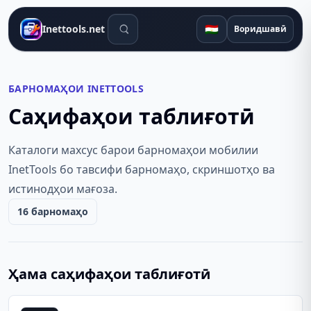
Воситаҳои ҷустуҷӯ
🇹🇯
Inettools.net
Воридшавӣ
БАРНОМАҲОИ INETTOOLS
Саҳифаҳои таблиғотӣ
Каталоги махсус барои барномаҳои мобилии
InetTools бо тавсифи барномаҳо, скриншотҳо ва
истинодҳои мағоза.
16 барномаҳо
Ҳама саҳифаҳои таблиғотӣ