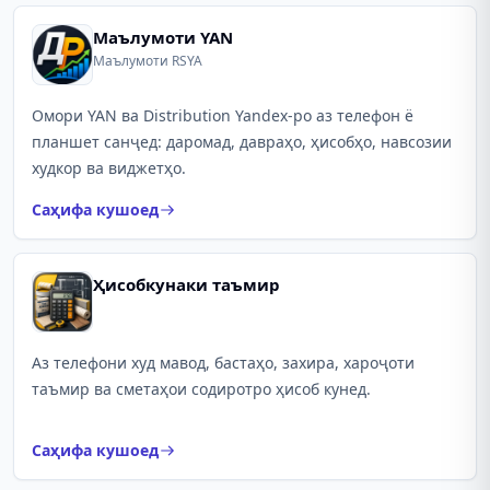
Маълумоти YAN
Маълумоти RSYA
Омори YAN ва Distribution Yandex-ро аз телефон ё
планшет санҷед: даромад, давраҳо, ҳисобҳо, навсозии
худкор ва виджетҳо.
Саҳифа кушоед
Ҳисобкунаки таъмир
Аз телефони худ мавод, бастаҳо, захира, хароҷоти
таъмир ва сметаҳои содиротро ҳисоб кунед.
Саҳифа кушоед