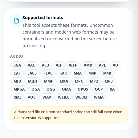
Supported formats
This tool accepts these formats. Uncommon
containers and modern web formats may be
normalized or converted on the server before
processing.
AUDIO
3GA
AAC
AC3
AIF
AIFF
AMR
APE
AU
CAF
EAC3
FLAC
KAR
M4A
M4P
M4R
MID
MIDI
MMF
MKA
MPC
MP2
MP3
MPGA
OGA
OGG
OMA
OPUS
QCP
RA
RMI
VOC
WAV
WEBA
WEBM
WMA
A damaged file or a non-standard codec can still fail even when
the extension is supported.