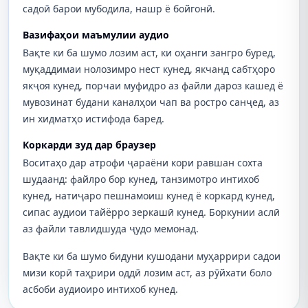
садоӣ барои мубодила, нашр ё бойгонӣ.
Вазифаҳои маъмулии аудио
Вақте ки ба шумо лозим аст, ки оҳанги зангро буред,
муқаддимаи нолозимро нест кунед, якчанд сабтҳоро
якҷоя кунед, порчаи муфидро аз файли дароз кашед ё
мувозинат будани каналҳои чап ва ростро санҷед, аз
ин хидматҳо истифода баред.
Коркарди зуд дар браузер
Воситаҳо дар атрофи ҷараёни кори равшан сохта
шудаанд: файлро бор кунед, танзимотро интихоб
кунед, натиҷаро пешнамоиш кунед ё коркард кунед,
сипас аудиои тайёрро зеркашӣ кунед. Боркунии аслӣ
аз файли тавлидшуда ҷудо мемонад.
Вақте ки ба шумо бидуни кушодани муҳаррири садои
мизи корӣ таҳрири оддӣ лозим аст, аз рӯйхати боло
асбоби аудиоиро интихоб кунед.