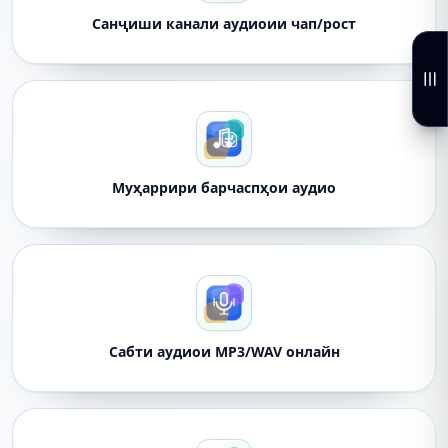
Санҷиши канали аудиоии чап/рост
Муҳаррири барчаспҳои аудио
Сабти аудиои MP3/WAV онлайн