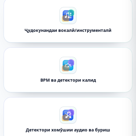
Ҷудокунандаи вокалӣ/инструменталӣ
BPM ва детектори калид
Детектори хомӯшии аудио ва буриш