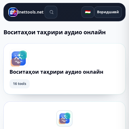
Воситаҳои ҷустуҷӯ
🇹🇯
Inettools.net
Воридшавӣ
Воситаҳои таҳрири аудио онлайн
Воситаҳои таҳрири аудио онлайн
16 tools