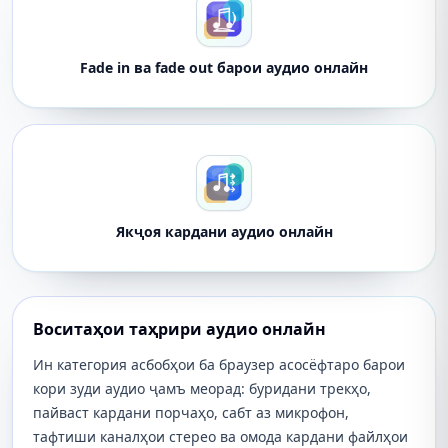
Fade in ва fade out барои аудио онлайн
Якҷоя кардани аудио онлайн
Воситаҳои таҳрири аудио онлайн
Ин категория асбобҳои ба браузер асосёфтаро барои
кори зуди аудио ҷамъ меорад: буридани трекҳо,
пайваст кардани порчаҳо, сабт аз микрофон,
тафтиши каналҳои стерео ва омода кардани файлҳои