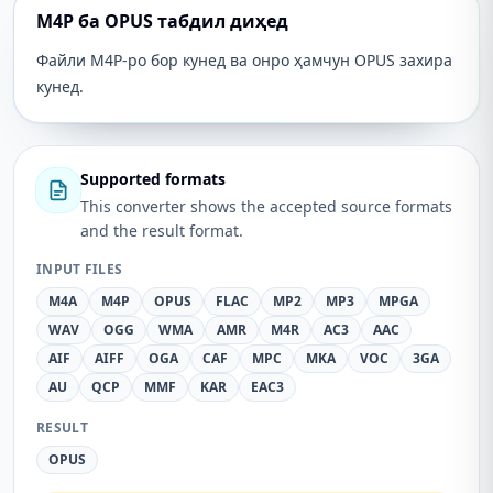
M4P ба OPUS табдил диҳед
Файли M4P-ро бор кунед ва онро ҳамчун OPUS захира
кунед.
Supported formats
This converter shows the accepted source formats
and the result format.
INPUT FILES
M4A
M4P
OPUS
FLAC
MP2
MP3
MPGA
WAV
OGG
WMA
AMR
M4R
AC3
AAC
AIF
AIFF
OGA
CAF
MPC
MKA
VOC
3GA
AU
QCP
MMF
KAR
EAC3
RESULT
OPUS