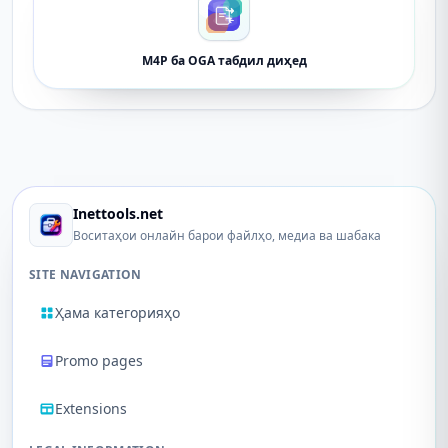
M4P ба OGA табдил диҳед
Inettools.net
Воситаҳои онлайн барои файлҳо, медиа ва шабака
SITE NAVIGATION
Ҳама категорияҳо
Promo pages
Extensions