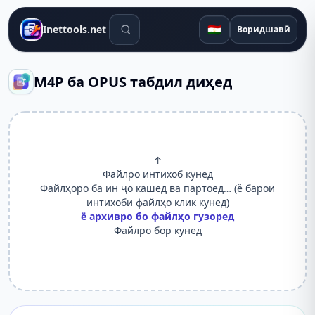
Воситаҳои ҷустуҷӯ
🇹🇯
Inettools.net
Воридшавӣ
M4P ба OPUS табдил диҳед
↑
Файлро интихоб кунед
Файлҳоро ба ин ҷо кашед ва партоед… (ё барои
интихоби файлҳо клик кунед)
ё архивро бо файлҳо гузоред
Файлро бор кунед