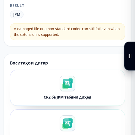
RESULT
JPM
A damaged file or a non-standard codec can still fail even when
the extension is supported.
Воситаҳои дигар
CR2 ба JPM табдил диҳед