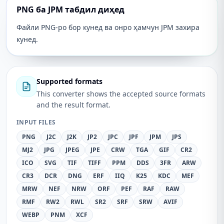
PNG ба JPM табдил диҳед
Файли PNG-ро бор кунед ва онро ҳамчун JPM захира
кунед.
Supported formats
This converter shows the accepted source formats
and the result format.
INPUT FILES
PNG
J2C
J2K
JP2
JPC
JPF
JPM
JPS
MJ2
JPG
JPEG
JPE
CRW
TGA
GIF
CR2
ICO
SVG
TIF
TIFF
PPM
DDS
3FR
ARW
CR3
DCR
DNG
ERF
IIQ
K25
KDC
MEF
MRW
NEF
NRW
ORF
PEF
RAF
RAW
RMF
RW2
RWL
SR2
SRF
SRW
AVIF
WEBP
PNM
XCF