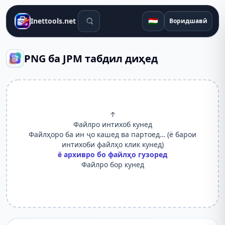
Воситаҳои ҷустуҷӯ
🇹🇯
Inettools.net
Воридшавӣ
PNG ба JPM табдил диҳед
↑
Файлро интихоб кунед
Файлҳоро ба ин ҷо кашед ва партоед… (ё барои
интихоби файлҳо клик кунед)
ё архивро бо файлҳо гузоред
Файлро бор кунед