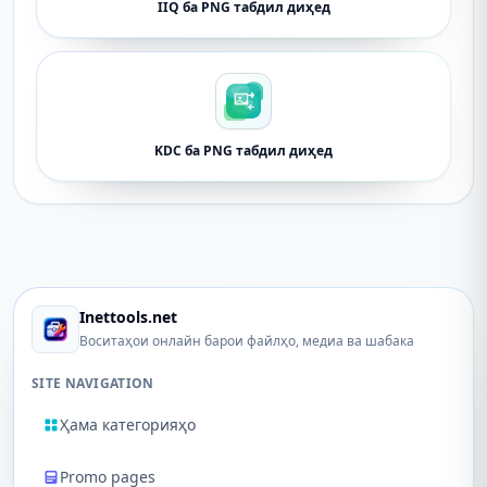
IIQ ба PNG табдил диҳед
KDC ба PNG табдил диҳед
Inettools.net
Воситаҳои онлайн барои файлҳо, медиа ва шабака
SITE NAVIGATION
Ҳама категорияҳо
Promo pages