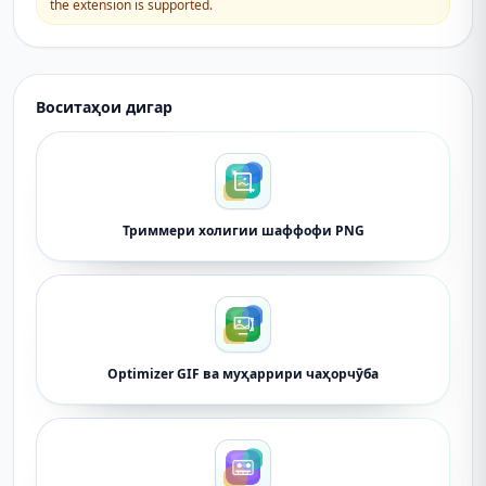
the extension is supported.
Воситаҳои дигар
Триммери холигии шаффофи PNG
Optimizer GIF ва муҳаррири чаҳорчӯба