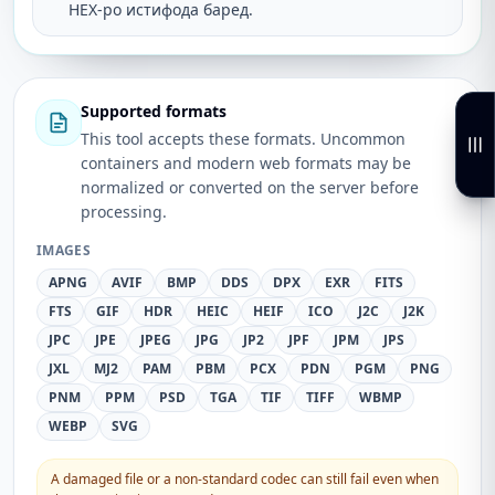
HEX-ро истифода баред.
Supported formats
This tool accepts these formats. Uncommon
containers and modern web formats may be
normalized or converted on the server before
processing.
IMAGES
APNG
AVIF
BMP
DDS
DPX
EXR
FITS
FTS
GIF
HDR
HEIC
HEIF
ICO
J2C
J2K
JPC
JPE
JPEG
JPG
JP2
JPF
JPM
JPS
JXL
MJ2
PAM
PBM
PCX
PDN
PGM
PNG
PNM
PPM
PSD
TGA
TIF
TIFF
WBMP
WEBP
SVG
A damaged file or a non-standard codec can still fail even when