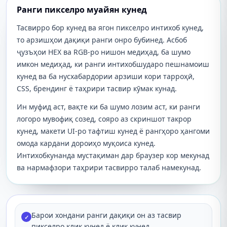
Ранги пикселро муайян кунед
Тасвирро бор кунед ва ягон пикселро интихоб кунед,
то арзишҳои дақиқи ранги онро бубинед. Асбоб
ҷузъҳои HEX ва RGB-ро нишон медиҳад, ба шумо
имкон медиҳад, ки ранги интихобшударо пешнамоиш
кунед ва ба нусхабардории арзиши кори тарроҳӣ,
CSS, брендинг ё таҳрири тасвир кӯмак кунад.
Ин муфид аст, вақте ки ба шумо лозим аст, ки ранги
логоро мувофиқ созед, сояро аз скриншот такрор
кунед, макети UI-ро тафтиш кунед ё рангҳоро ҳангоми
омода кардани дороиҳо муқоиса кунед.
Интихобкунанда мустақиман дар браузер кор мекунад
ва нармафзори таҳрири тасвирро талаб намекунад.
Барои хондани ранги дақиқи он аз тасвир
✓
пикселро клик кунед ё клик кунед.