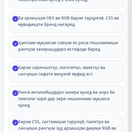
Ба арзишҳои HEX ва RGB барои тарҳрезӣ, CSS ва
✓
мувофиқати бренд нигаред.
Ҳангоми муқоисаи сояҳои як расм пешнамоиши
✓
рангҳои захирашударо истифода баред.
Барои скриншотҳо, логотипҳо, макетҳо ва
✓
санҷиши сифати визуалӣ муфид аст.
Ранги интихобшударо захира кунед ва онро бо
✓
пиксели ҷорӣ дар зери нишоннамо муқоиса
кунед.
Барои CSS, системаҳои тарроҳӣ, палитра ва
✓
санҷиши рангҳои зуд арзишҳои дақиқи RGB ва