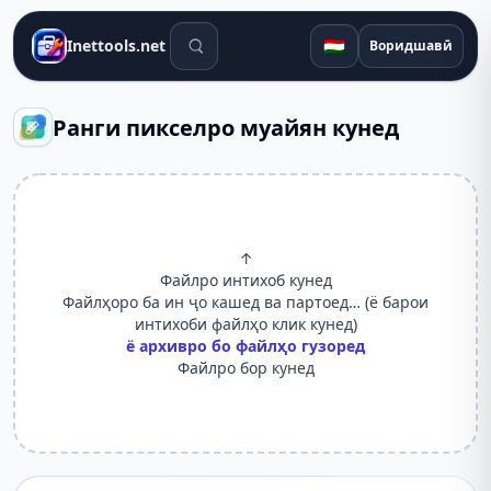
Воситаҳои ҷустуҷӯ
🇹🇯
Inettools.net
Воридшавӣ
Ранги пикселро муайян кунед
↑
Файлро интихоб кунед
Файлҳоро ба ин ҷо кашед ва партоед… (ё барои
интихоби файлҳо клик кунед)
ё архивро бо файлҳо гузоред
Файлро бор кунед