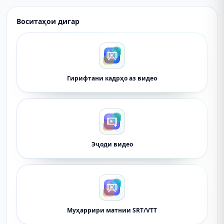
Воситаҳои дигар
Гирифтани кадрҳо аз видео
Эҷоди видео
Муҳаррири матнии SRT/VTT