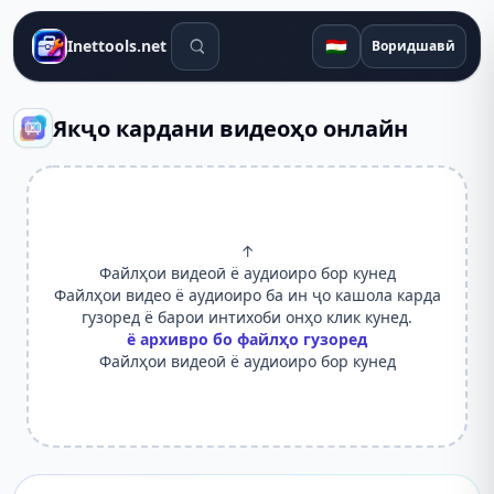
Воситаҳои ҷустуҷӯ
🇹🇯
Inettools.net
Воридшавӣ
Якҷо кардани видеоҳо онлайн
↑
Файлҳои видеоӣ ё аудиоиро бор кунед
Файлҳои видео ё аудиоиро ба ин ҷо кашола карда
гузоред ё барои интихоби онҳо клик кунед.
ё архивро бо файлҳо гузоред
Файлҳои видеоӣ ё аудиоиро бор кунед