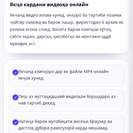
Якҷо кардани видеоҳо онлайн
Якчанд видео илова кунед, онҳоро ба тартиби лозима
ҷойгир намоед ва барои нашр, фиристодан ё архив як
ролики ягона созед. Восита барои клипҳои кӯтоҳ,
сабти экран, дарсҳо, ҳисоботҳо ва монтажи оддӣ
мувофиқ аст.
Якчанд клипҳоро дар як файли MP4 онлайн
✓
якҷоя кунед.
Пеш аз муттаҳидшавӣ видеоҳои боршударо аз
✓
нав тартиб диҳед.
Натиҷа барои мутобиқати васеъи браузер ва
✓
дастгоҳ дубора рамзгузорӣ карда мешавад.