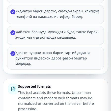
Хидматро барои дарсҳо, сабтҳои экран, клипҳои
✓
телефонӣ ва нақшаҳо истифода баред.
Файлҳои боршуда муваққатӣ буда, танҳо барои
✓
эҷоди натиҷа истифода мешаванд.
Ҳолати пурраи экран барои тартиб додани
✓
рӯйхатҳои видеоҳои дароз фазои бештар
медиҳад.
Supported formats
This tool accepts these formats. Uncommon
containers and modern web formats may be
normalized or converted on the server before
processing.