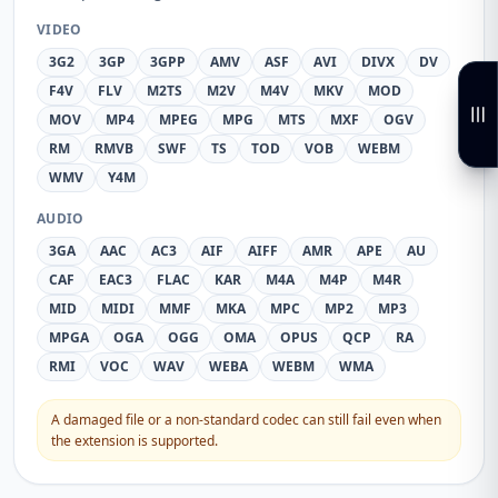
VIDEO
3G2
3GP
3GPP
AMV
ASF
AVI
DIVX
DV
F4V
FLV
M2TS
M2V
M4V
MKV
MOD
MOV
MP4
MPEG
MPG
MTS
MXF
OGV
RM
RMVB
SWF
TS
TOD
VOB
WEBM
WMV
Y4M
AUDIO
3GA
AAC
AC3
AIF
AIFF
AMR
APE
AU
CAF
EAC3
FLAC
KAR
M4A
M4P
M4R
MID
MIDI
MMF
MKA
MPC
MP2
MP3
MPGA
OGA
OGG
OMA
OPUS
QCP
RA
RMI
VOC
WAV
WEBA
WEBM
WMA
A damaged file or a non-standard codec can still fail even when
the extension is supported.