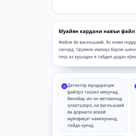
Муайян кардани навъи файл
Файли бе васеъшавӣ, бо номи нодур
санҷед. Таҳлили имзоҳо барои шинох
пеш аз кушодан ё табдил додан кӯма
Детектор мундариҷаи
✓
файлро таҳлил мекунад,
бинобар ин он метавонад
ҳолатҳоеро, ки васеъшавӣ
ва формати воқеӣ
мувофиқат намекунанд,
пайдо кунад.