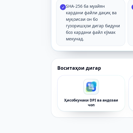
SHA-256 ба муайян
✓
кардани файли дақиқ ва
муқоисаи он бо
гузоришҳои дигар бидуни
боз кардани файл кӯмак
мекунад.
Воситаҳои дигар
Ҳисобкунаки DPI ва андозаи
чоп