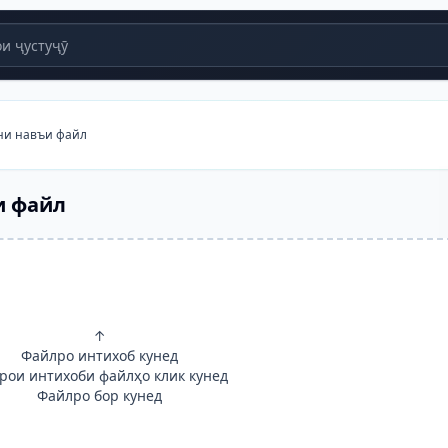
и ҷустуҷӯ
ни навъи файл
и файл
↑
Файлро интихоб кунед
арои интихоби файлҳо клик кунед
Файлро бор кунед