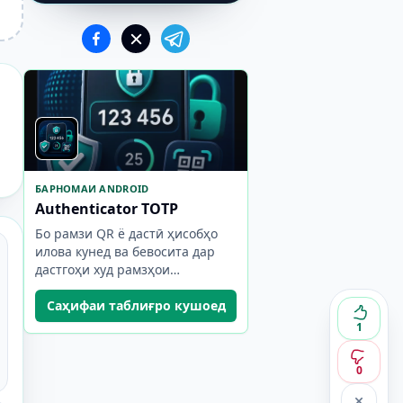
БАРНОМАИ ANDROID
Authenticator TOTP
Бо рамзи QR ё дастӣ ҳисобҳо
илова кунед ва бевосита дар
дастгоҳи худ рамзҳои
якдафъаинаи TOTP эҷод кунед.
Саҳифаи таблиғро кушоед
1
0