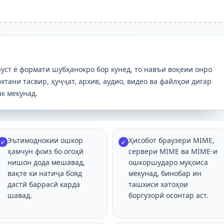
уст ё формати шубҳанокро бор кунед, то навъи воқеии онро
тани тасвир, ҳуҷҷат, архив, аудио, видео ва файлҳои дигар
к мекунад.
Эътимоднокии ошкор
Ҳисобот браузери MIME,
✓
✓
ҳамчун фоиз бо огоҳӣ
сервери MIME ва MIME-и
нишон дода мешавад,
ошкоршударо муқоиса
вақте ки натиҷа бояд
мекунад, бинобар ин
дастӣ баррасӣ карда
ташхиси хатоҳои
шавад.
боргузорӣ осонтар аст.