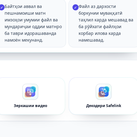
Байтҳои аввал ва
Файл аз дархости
✓
✓
пешнамоиши матн
боркунии муваққатӣ
имзоҳои умумии файл ва
таҳлил карда мешавад ва
мундариҷаи оддии матнро
ба рӯйхати файлҳои
ба таври идорашаванда
корбар илова карда
намоён мекунанд.
намешавад.
Зеркашии видео
Декодери Safelink