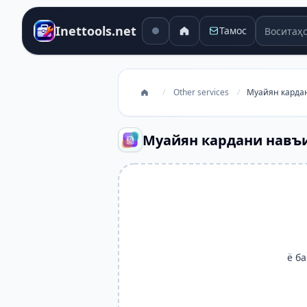
Воситаҳо
Inettools.net
Тамос
/
Other services
/
Муайян карда
Муайян кардани навъ
ё б