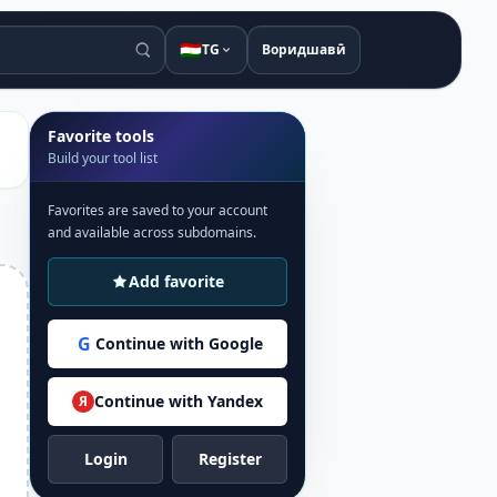
🇹🇯
TG
Воридшавӣ
Favorite tools
Build your tool list
Favorites are saved to your account
and available across subdomains.
Add favorite
G
Continue with Google
Continue with Yandex
Я
Login
Register