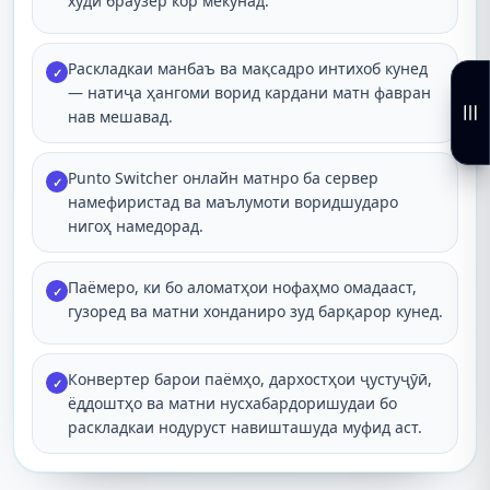
худи браузер кор мекунад.
Раскладкаи манбаъ ва мақсадро интихоб кунед
✓
— натиҷа ҳангоми ворид кардани матн фавран
нав мешавад.
Punto Switcher онлайн матнро ба сервер
✓
намефиристад ва маълумоти воридшударо
нигоҳ намедорад.
Паёмеро, ки бо аломатҳои нофаҳмо омадааст,
✓
гузоред ва матни хонданиро зуд барқарор кунед.
Конвертер барои паёмҳо, дархостҳои ҷустуҷӯӣ,
✓
ёддоштҳо ва матни нусхабардоришудаи бо
раскладкаи нодуруст навишташуда муфид аст.