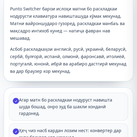
Punto Switcher барои ислоҳи матни бо раскладкаи
нодурусти клавиатура навишташуда кӯмак мекунад.
Матни вайроншударо гузоред, раскладкаи манбаъ ва
мақсадро интихоб кунед — натиҷа фавран нав
мешавад.
Асбоб раскладкаҳои англисӣ, русӣ, украинӣ, беларусӣ,
сербӣ, булғорӣ, испанӣ, олмонӣ, фаронсавӣ, итолиёӣ,
португалӣ, юнонӣ, ибрӣ ва арабиро дастгирӣ мекунад
ва дар браузер кор мекунад.
Агар матн бо раскладкаи нодуруст навишта
✓
шуда бошад, онро зуд ба шакли хонданӣ
гардонед.
Ҳеҷ чиз насб кардан лозим нест: конвертер дар
✓