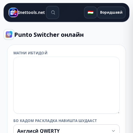
Воситаҳои ҷустуҷӯ
🇹🇯
Inettools.net
Воридшавӣ
Punto Switcher онлайн
МАТНИ ИБТИДОӢ
БО КАДОМ РАСКЛАДКА НАВИШТА ШУДААСТ