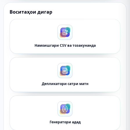
Воситаҳои дигар
Намоишгари CSV ва тозакунанда
Депликатори сатри матн
Генератори адад