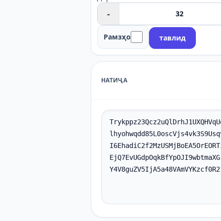
-
Рамзҳо
тавлид
НАТИҶА