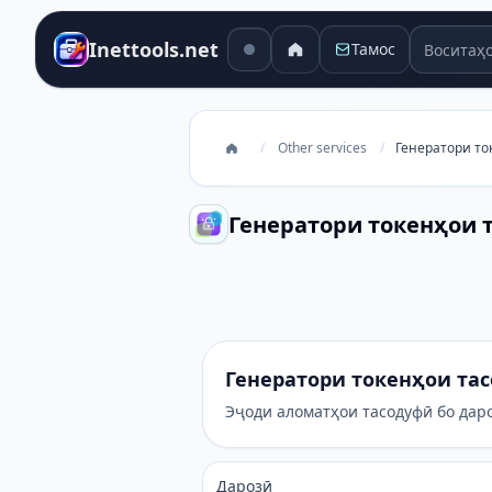
Воситаҳо
Inettools.net
Тамос
/
Other services
/
Генератори то
Генератори токенҳои 
Генератори токенҳои тасодуфӣ
Генератори токенҳои та
Эҷоди аломатҳои тасодуфӣ бо дар
Дарозӣ