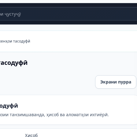
и ҷустуҷӯ
кенҳои тасодуфӣ
тасодуфӣ
Экрани пурра
содуфӣ
озии танзимшаванда, ҳисоб ва аломатҳои ихтиёрӣ.
Ҳисоб