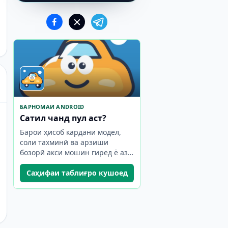
БАРНОМАИ ANDROID
Сатил чанд пул аст?
Барои ҳисоб кардани модел,
соли тахминӣ ва арзиши
бозорӣ акси мошин гиред ё аз
галереяи худ якеро интихоб
кунед.
Саҳифаи таблиғро кушоед