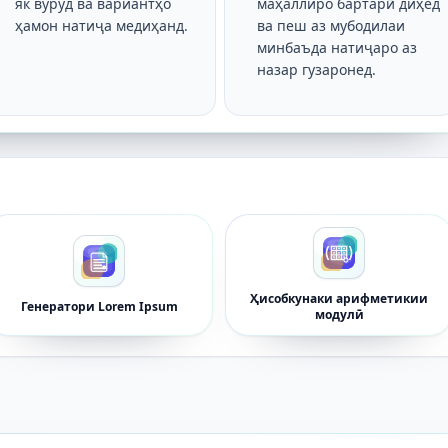
як вуруд ва вариантҳо
маҳаллиро бартарӣ диҳед
ҳамон натиҷа медиҳанд.
ва пеш аз мубодилаи
минбаъда натиҷаро аз
назар гузаронед.
Ҳисобкунаки арифметикии
Генератори Lorem Ipsum
модулӣ