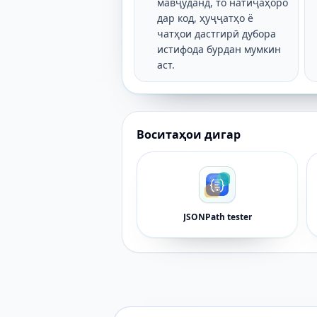
мавҷуданд, то натиҷаҳоро
дар код, ҳуҷҷатҳо ё
чатҳои дастгирӣ дубора
истифода бурдан мумкин
аст.
Воситаҳои дигар
JSONPath tester