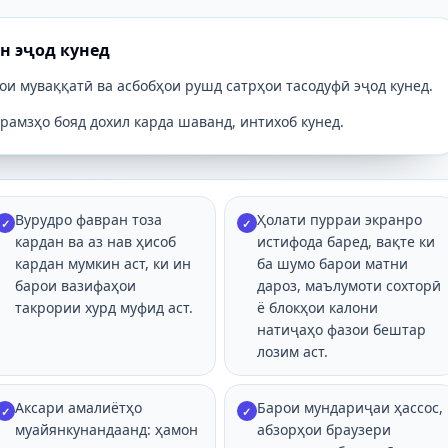
н эҷод кунед
и муваққатӣ ва асбобҳои рушд сатрҳои тасодуфӣ эҷод кунед.
рамзҳо бояд дохил карда шаванд, интихоб кунед.
Вурудро фавран тоза
Ҳолати пурраи экранро
✓
✓
кардан ва аз нав ҳисоб
истифода баред, вақте ки
кардан мумкин аст, ки ин
ба шумо барои матни
барои вазифаҳои
дароз, маълумоти сохторӣ
такрории хурд муфид аст.
ё блокҳои калони
натиҷаҳо фазои бештар
лозим аст.
Аксари амалиётҳо
Барои мундариҷаи ҳассос,
✓
✓
муайянкунандаанд: ҳамон
абзорҳои браузери