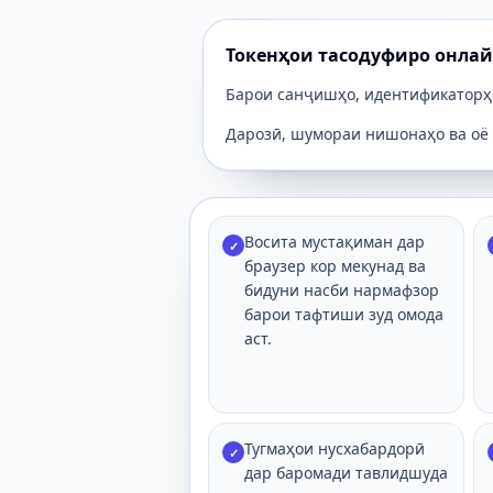
Токенҳои тасодуфиро онлай
Барои санҷишҳо, идентификаторҳо
Дарозӣ, шумораи нишонаҳо ва оё 
Восита мустақиман дар
✓
браузер кор мекунад ва
бидуни насби нармафзор
барои тафтиши зуд омода
аст.
Тугмаҳои нусхабардорӣ
✓
дар баромади тавлидшуда