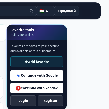
🇹🇯
TG
Воридшавӣ
Favorite tools
Build your tool list
Favorites are saved to your account
and available across subdomains.
Add favorite
G
Continue with Google
Continue with Yandex
Я
Login
Register