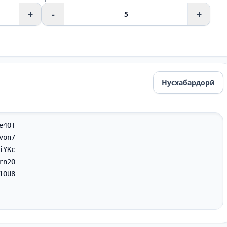
+
-
+
Нусхабардорӣ