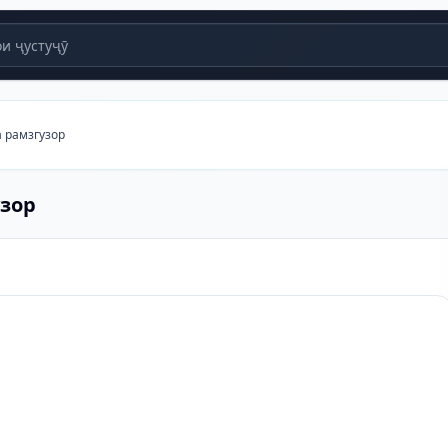
и ҷустуҷӯ
а рамзгузор
узор