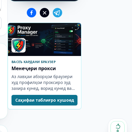
ВАСЕЪ КАРДАНИ БРАУЗЕР
Менеҷери прокси
Аз лавҳаи абзорҳои браузери
худ профилҳои проксиро зуд
захира кунед, ворид кунед ва
иваз кунед.
Саҳифаи таблиғро кушоед
0