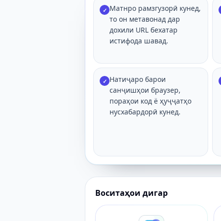
Матнро рамзгузорӣ кунед,
✓
то он метавонад дар
дохили URL бехатар
истифода шавад.
Натиҷаро барои
✓
санҷишҳои браузер,
пораҳои код ё ҳуҷҷатҳо
нусхабардорӣ кунед.
Воситаҳои дигар