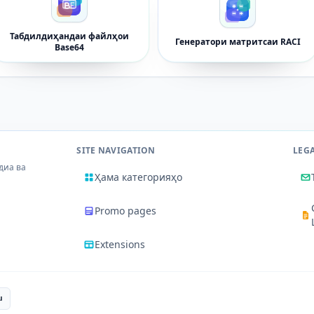
Табдилдиҳандаи файлҳои
Генератори матритсаи RACI
Base64
SITE NAVIGATION
LEG
диа ва
Ҳама категорияҳо
Promo pages
Extensions
u