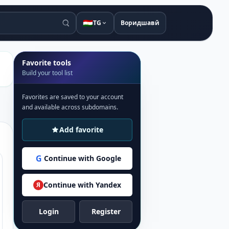
🇹🇯
TG
Воридшавӣ
Favorite tools
Build your tool list
Favorites are saved to your account
and available across subdomains.
Add favorite
G
Continue with Google
Continue with Yandex
Я
Login
Register