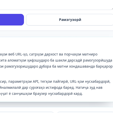
Рамзгузорӣ
аҳои веб URL-ҳо, сатрҳои дархост ва порчаҳои матниро
осита аломатҳои ҳифзшударо ба шакли дарсадӣ рамзгузорӣшуда
ҳои рамзгузоришударо дубора ба матни хондашаванда барқарор
сир, параметрҳои API, тегҳои пайгирӣ, URL-ҳои нусхабардорӣ,
налмилалӣ дар суроғаҳо истифода баред. Натиҷа зуд нав
уҷҷат ё санҷишҳои браузер нусхабардорӣ кард.