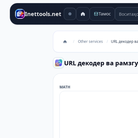
Воситаҳо
Inettools.net
Тамос
/
Other services
/
URL декодер в
URL декодер ва рамзг
МАТН