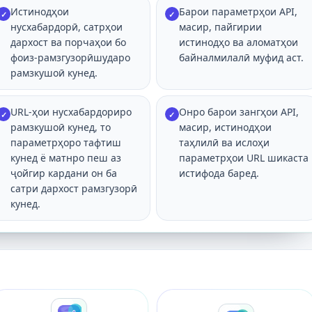
Истинодҳои
Барои параметрҳои API,
✓
✓
нусхабардорӣ, сатрҳои
масир, пайгирии
дархост ва порчаҳои бо
истинодҳо ва аломатҳои
фоиз-рамзгузорӣшударо
байналмилалӣ муфид аст.
рамзкушоӣ кунед.
URL-ҳои нусхабардориро
Онро барои зангҳои API,
✓
✓
рамзкушоӣ кунед, то
масир, истинодҳои
параметрҳоро тафтиш
таҳлилӣ ва ислоҳи
кунед ё матнро пеш аз
параметрҳои URL шикаста
ҷойгир кардани он ба
истифода баред.
сатри дархост рамзгузорӣ
кунед.