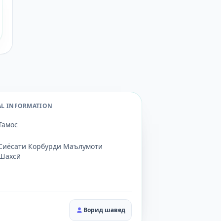
AL INFORMATION
Тамос
Сиёсати Корбурди Маълумоти
Шахсӣ
Ворид шавед