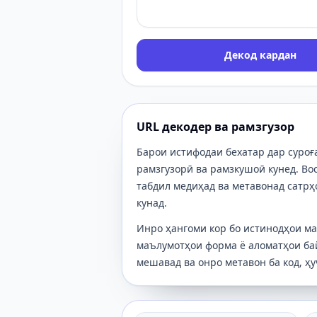
Декод кардан
URL декодер ва рамзгузор
Барои истифодаи бехатар дар суроғ
рамзгузорӣ ва рамзкушоӣ кунед. В
табдил медиҳад ва метавонад сатр
кунад.
Инро ҳангоми кор бо истинодҳои ма
маълумотҳои форма ё аломатҳои бай
мешавад ва онро метавон ба код, ҳ