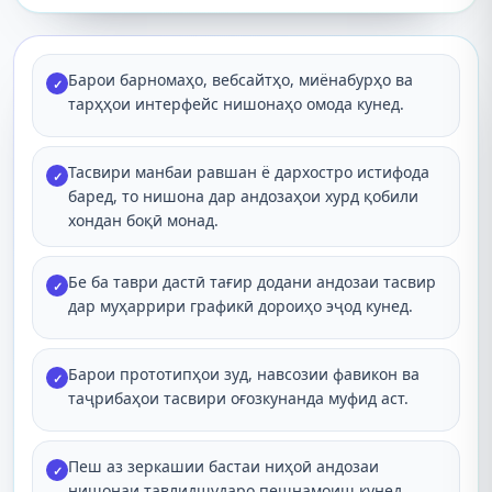
Барои барномаҳо, вебсайтҳо, миёнабурҳо ва
✓
тарҳҳои интерфейс нишонаҳо омода кунед.
Тасвири манбаи равшан ё дархостро истифода
✓
баред, то нишона дар андозаҳои хурд қобили
хондан боқӣ монад.
Бе ба таври дастӣ тағир додани андозаи тасвир
✓
дар муҳаррири графикӣ дороиҳо эҷод кунед.
Барои прототипҳои зуд, навсозии фавикон ва
✓
таҷрибаҳои тасвири оғозкунанда муфид аст.
Пеш аз зеркашии бастаи ниҳоӣ андозаи
✓
нишонаи тавлидшударо пешнамоиш кунед.