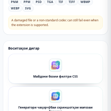
PNM
PPM
PSD
TGA
TIF
TIFF
WBMP
WEBP
SVG
A damaged file or a non-standard codec can still fail even when
the extension is supported.
Воситаҳои дигар
Майдони бозии филтри CSS
Генератори чаҳорчӯбаи скриншотҳои мағозаи