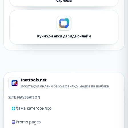
барнома
Кунҷҳои акси дарида онлайн
Inettools.net
Воситаҳои онлайн барои файлҳо, медиа ва шабака
SITE NAVIGATION
Ҳама категорияҳо
Promo pages