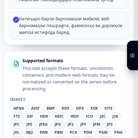
Натиҷаро барои барномаҳои мобилӣ, веб-
✓
барномаҳои пешрафта, фавиконҳо ва дороиҳои
мағоза истифода баред.
Supported formats
This tool accepts these formats. Uncommon
containers and modern web formats may be
normalized or converted on the server before
processing.
IMAGES
APNG
AVIF
BMP
DDS
DPX
EXR
FITS
FTS
GIF
HDR
HEIC
HEIF
ICO
J2C
J2K
JPC
JPE
JPEG
JPG
JP2
JPF
JPM
JPS
JXL
MJ2
PAM
PBM
PCX
PDN
PGM
PNG