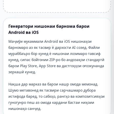
Генератори нишонаи барнома барои
Android ва iOS
Маҷмӯи мукаммали Android ва iOS нишонаҳои
барномаро аз як тасвир ё дархости AI созед. Файли
мураббаъро бор кунед ё нишонаи лозимаро тавсиф
кунед, сипас бойгонии ZIP-ро бо андозаҳои стандартӣ
барои Play Store, App Store ва дастгоҳҳои оғозкунанда
зеркашӣ кунед.
Нақша дар марказ ва барои нашр омода мемонад.
Шумо метавонед як тасвири сарчашмаро дубора
истифода баред, то сабкҳо, рангҳо ва композитсияҳои
гуногунро пеш аз омода кардани бастаи ниҳоии
нишонаҳо санҷед.