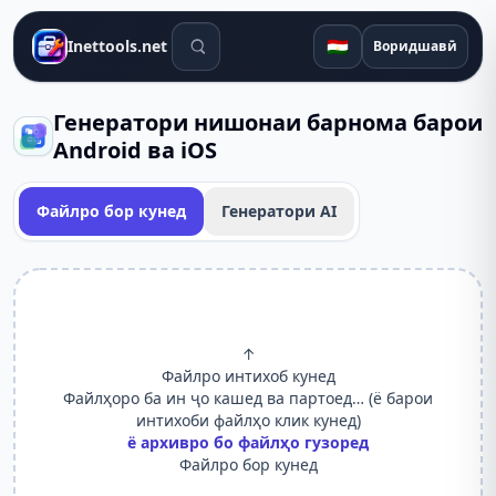
Воситаҳои ҷустуҷӯ
🇹🇯
Inettools.net
Воридшавӣ
Генератори нишонаи барнома барои
Android ва iOS
Файлро бор кунед
Генератори AI
↑
Файлро интихоб кунед
Файлҳоро ба ин ҷо кашед ва партоед… (ё барои
интихоби файлҳо клик кунед)
ё архивро бо файлҳо гузоред
Файлро бор кунед