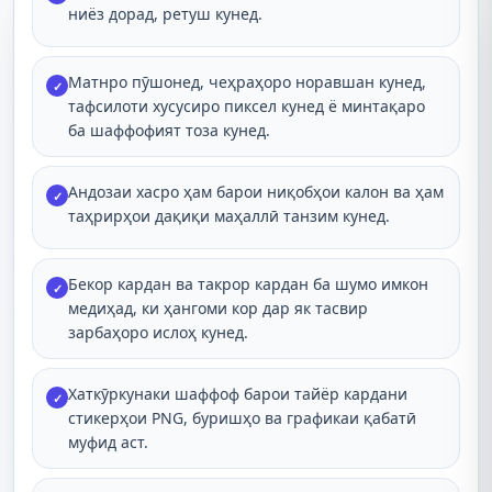
ниёз дорад, ретуш кунед.
Матнро пӯшонед, чеҳраҳоро норавшан кунед,
✓
тафсилоти хусусиро пиксел кунед ё минтақаро
ба шаффофият тоза кунед.
Андозаи хасро ҳам барои ниқобҳои калон ва ҳам
✓
таҳрирҳои дақиқи маҳаллӣ танзим кунед.
Бекор кардан ва такрор кардан ба шумо имкон
✓
медиҳад, ки ҳангоми кор дар як тасвир
зарбаҳоро ислоҳ кунед.
Хаткӯркунаки шаффоф барои тайёр кардани
✓
стикерҳои PNG, буришҳо ва графикаи қабатӣ
муфид аст.