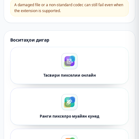
A damaged file or a non-standard codec can still fail even when
the extension is supported.
Воситаҳои дигар
Тасвири пикселии онлайн
Ранги пикселро муайян кунед