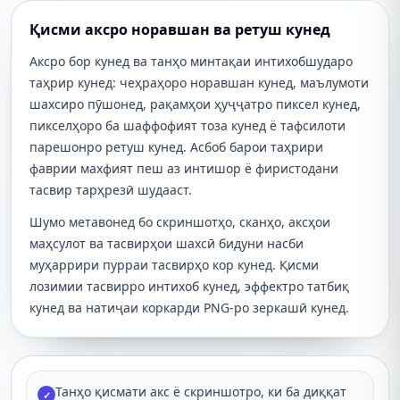
Қисми аксро норавшан ва ретуш кунед
Аксро бор кунед ва танҳо минтақаи интихобшударо
таҳрир кунед: чеҳраҳоро норавшан кунед, маълумоти
шахсиро пӯшонед, рақамҳои ҳуҷҷатро пиксел кунед,
пикселҳоро ба шаффофият тоза кунед ё тафсилоти
парешонро ретуш кунед. Асбоб барои таҳрири
фаврии махфият пеш аз интишор ё фиристодани
тасвир тарҳрезӣ шудааст.
Шумо метавонед бо скриншотҳо, сканҳо, аксҳои
маҳсулот ва тасвирҳои шахсӣ бидуни насби
муҳаррири пурраи тасвирҳо кор кунед. Қисми
лозимии тасвирро интихоб кунед, эффектро татбиқ
кунед ва натиҷаи коркарди PNG-ро зеркашӣ кунед.
Танҳо қисмати акс ё скриншотро, ки ба диққат
✓