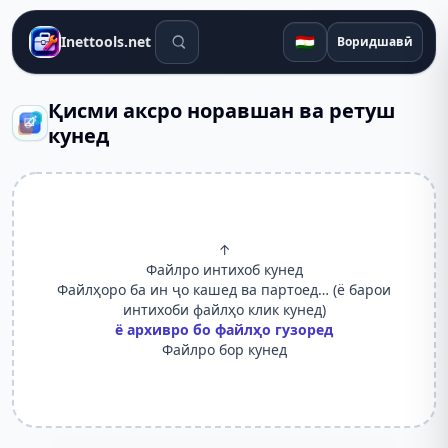
Воситаҳои ҷустуҷӯ
🇹🇯
Inettools.net
Воридшавӣ
Қисми аксро норавшан ва ретуш
кунед
↑
Файлро интихоб кунед
Файлҳоро ба ин ҷо кашед ва партоед… (ё барои
интихоби файлҳо клик кунед)
ё архивро бо файлҳо гузоред
Файлро бор кунед