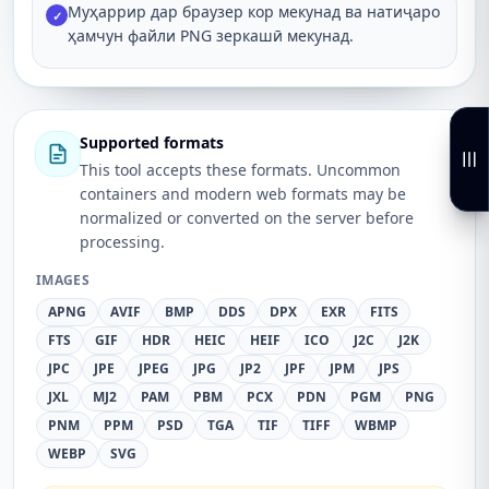
Муҳаррир дар браузер кор мекунад ва натиҷаро
✓
ҳамчун файли PNG зеркашӣ мекунад.
Supported formats
This tool accepts these formats. Uncommon
containers and modern web formats may be
normalized or converted on the server before
processing.
IMAGES
APNG
AVIF
BMP
DDS
DPX
EXR
FITS
FTS
GIF
HDR
HEIC
HEIF
ICO
J2C
J2K
JPC
JPE
JPEG
JPG
JP2
JPF
JPM
JPS
JXL
MJ2
PAM
PBM
PCX
PDN
PGM
PNG
PNM
PPM
PSD
TGA
TIF
TIFF
WBMP
WEBP
SVG