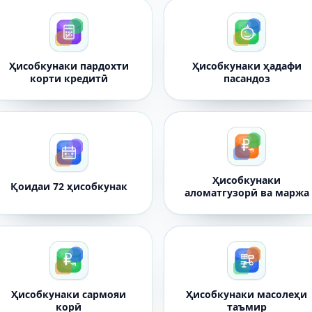
Ҳисобкунаки пардохти
Ҳисобкунаки ҳадафи
корти кредитӣ
пасандоз
Ҳисобкунаки
Қоидаи 72 ҳисобкунак
аломатгузорӣ ва маржа
Ҳисобкунаки сармояи
Ҳисобкунаки масолеҳи
корӣ
таъмир