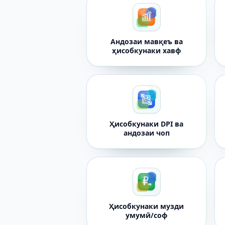
Андозаи мавқеъ ва
ҳисобкунаки хавф
Ҳисобкунаки DPI ва
андозаи чоп
Ҳисобкунаки музди
умумӣ/соф