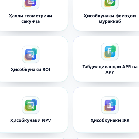
Ҳалли геометрияи
Ҳисобкунаки фоизҳои
секунҷа
мураккаб
Табдилдиҳандаи APR ва
Ҳисобкунаки ROI
APY
Ҳисобкунаки NPV
Ҳисобкунаки IRR