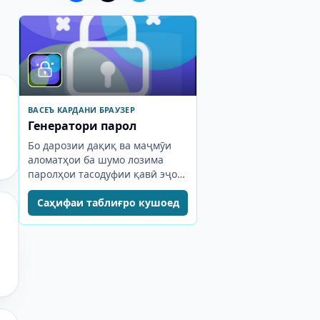
ВАСЕЪ КАРДАНИ БРАУЗЕР
Генератори парол
Бо дарозии дақиқ ва маҷмӯи
аломатҳои ба шумо лозима
паролҳои тасодуфии қавӣ эҷод
кунед.
Саҳифаи таблиғро кушоед