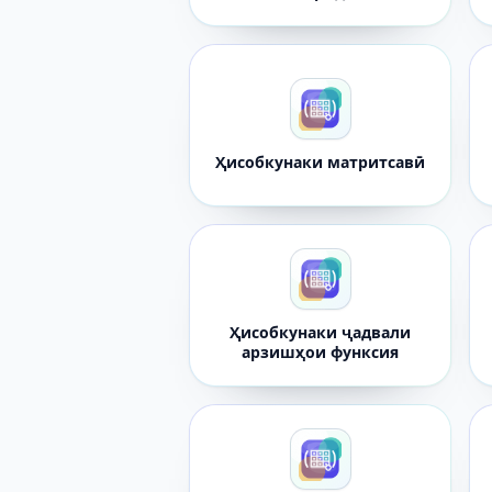
Ҳисобкунаки матритсавӣ
Ҳисобкунаки ҷадвали
арзишҳои функсия