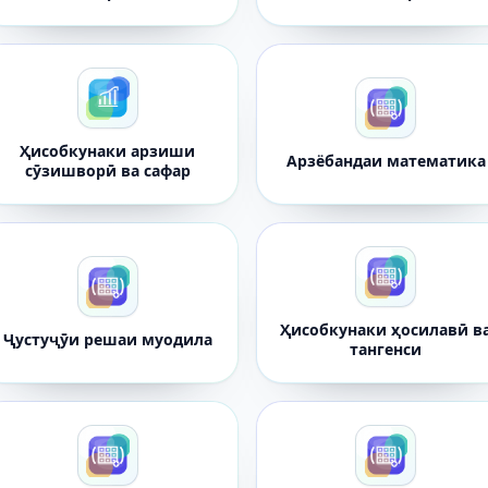
Ҳисобкунаки арзиши
Арзёбандаи математика
сӯзишворӣ ва сафар
Ҳисобкунаки ҳосилавӣ в
Ҷустуҷӯи решаи муодила
тангенси