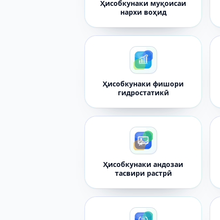
Ҳисобкунаки муқоисаи
нархи воҳид
Ҳисобкунаки фишори
гидростатикӣ
Ҳисобкунаки андозаи
тасвири растрӣ