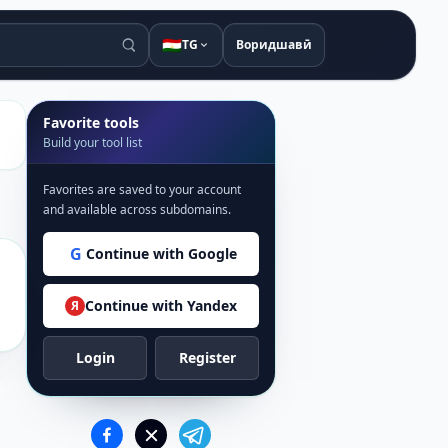
🇹🇯
TG
Воридшавӣ
Favorite tools
Build your tool list
Favorites are saved to your account
and available across subdomains.
G
Continue with Google
Continue with Yandex
Я
Login
Register