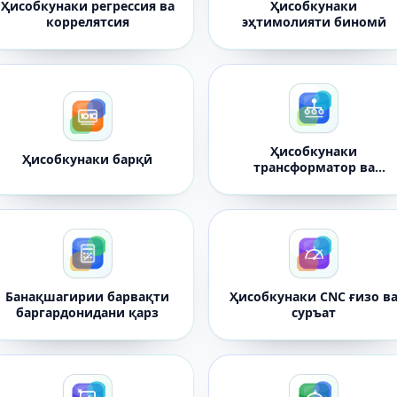
Ҳисобкунаки регрессия ва
Ҳисобкунаки
коррелятсия
эҳтимолияти биномӣ
Ҳисобкунаки
Ҳисобкунаки барқӣ
трансформатор ва
ғалтаки
Банақшагирии барвақти
Ҳисобкунаки CNC ғизо в
баргардонидани қарз
суръат